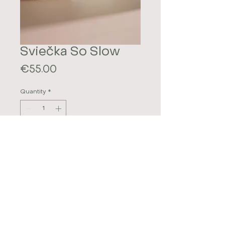
Sviečka So Slow
Price
€55.00
Quantity
*
Add to Cart
Ručne vyrobená sviečka
APOTHECARE zo 100%
sójového vosku s drevenným
knotom. Odliata do autorskej
keramiky Si.li ceramics. 4
základné ingrediencie, ktoré nie